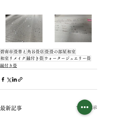
碧南市
畳替え
角谷畳店
畳
畳の部屋
和室
和室リメイク
縁付き畳
ウォータージュエリー畳
縁付き畳
すべて表示
最新記事