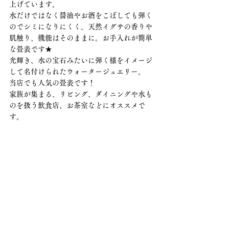
上げています。
水だけではなく醤油やお酒をこぼしても弾く
のでシミになりにくく、天然イグサの香りや
肌触り、機能はそのままに。お手入れが簡単
な畳表です★
光輝き、水の宝石みたいに弾く様をイメージ
して名付けられたウォータージュエリー。
当店でも人気の畳表です！
家族が集まる、リビング、ダイニングや水も
のを扱う飲食店、お茶室などにオススメで
す。