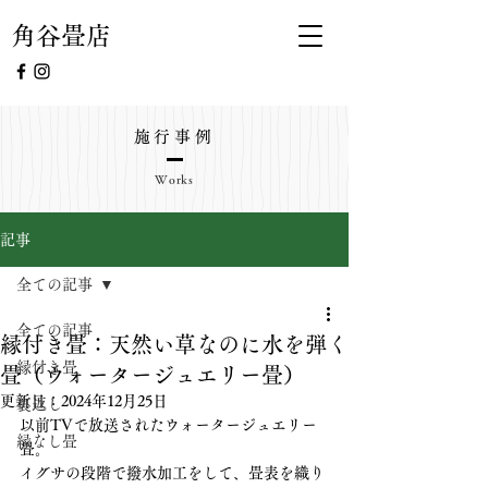
角谷畳店
施行事例
Works
記事
全ての記事
全ての記事
縁付き畳：天然い草なのに水を弾く
縁付き畳
畳（ウォータージュエリー畳）
更新日：
2024年12月25日
裏返し
以前TVで放送されたウォータージュエリー
縁なし畳
畳。
イグサの段階で撥水加工をして、畳表を織り