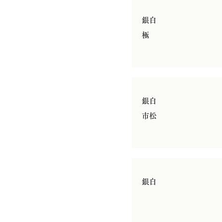
銀白
極
銀白
市松
銀白