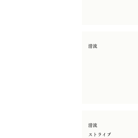
清流
清流
​ストライプ