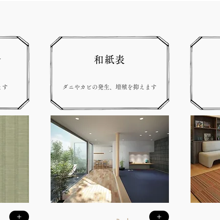
介
和紙表
ます
ダニやカビの発生、増殖を抑えます
+
+