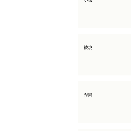
綾波
彩園